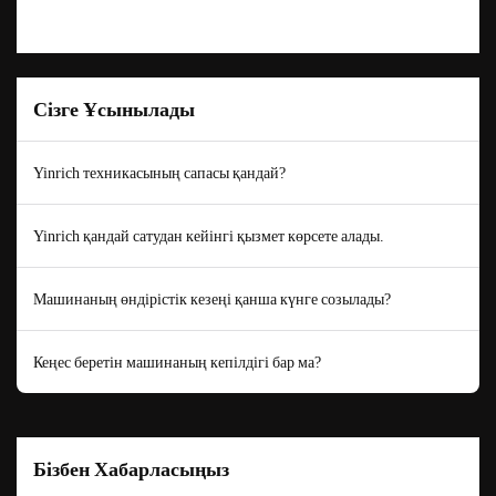
Сізге Ұсынылады
Yinrich техникасының сапасы қандай?
Yinrich қандай сатудан кейінгі қызмет көрсете алады.
Машинаның өндірістік кезеңі қанша күнге созылады?
Кеңес беретін машинаның кепілдігі бар ма?
Бізбен Хабарласыңыз