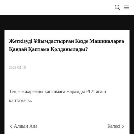
Жеткізуді Ұйымдастырған Кезде Машиналарға 
Қандай Қаптама Қолданылады?
2022-03-10
Теңізге жарамды қаптамаға жарамды PLY ағаш
қаптамасы.
Алдын Ала
Келесі