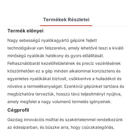
Termékek Részletei
Termék előnyei
Nagy sebességű nyalókagyártó gépünk fejlett
technológiával van felszerelve, amely lehetővé teszi a kiváló
minőségű nyalókák hatékony és gyors előállítását.
Felhasználóbarát kezelőfelületének és precíz vezérlésének
köszönhetően ez a gép minden alkalommal konzisztens és
egyenletes nyalókákat biztosít, csökkentve a hulladékot és
növelve a termelékenységet. Ezenkívül gépünket tartósra és
megbízhatóra terveztük, hosszú távú teljesítményt nyújtva,
amely megfelel a nagy volumenű termelés igényeinek.
Cégprofil
Gazdag innovációs múlttal és szakértelemmel rendelkezünk
az édesiparban, és büszke arra, hogy csúcskategóriás,