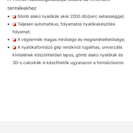
termékekhez
◪
Gömb alakú nyalókák akár 2200 db/perc sebességgel;
◪
Teljesen automatikus, folyamatos nyalókakészítési
folyamat;
◪
A végtermék magas minősége és megismételhetősége;
◪
A nyalókaformázó gép rendkívül rugalmas, univerzális
kivitelének köszönhetően lapos, gömb alakú nyalókák és
3D-s cukorkák is készíthetők ugyanazon a formázósoron.