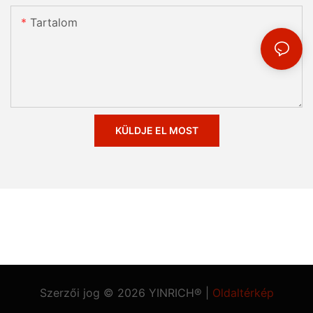
Tartalom
KÜLDJE EL MOST
Szerzői jog © 2026 YINRICH® |
Oldaltérkép