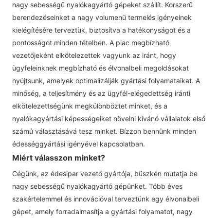
nagy sebességű nyalókagyártó gépeket szállít. Korszerű
berendezéseinket a nagy volumenű termelés igényeinek
kielégítésére terveztük, biztosítva a hatékonyságot és a
pontosságot minden tételben. A piac megbízható
vezetőjeként elkötelezettek vagyunk az iránt, hogy
ügyfeleinknek megbízható és élvonalbeli megoldásokat
nyújtsunk, amelyek optimalizálják gyártási folyamataikat. A
minőség, a teljesítmény és az ügyfél-elégedettség iránti
elkötelezettségünk megkülönböztet minket, és a
nyalókagyártási képességeiket növelni kívánó vállalatok első
számú választásává tesz minket. Bízzon bennünk minden
édességgyártási igényével kapcsolatban.
Miért válasszon minket?
Cégünk, az édesipar vezető gyártója, büszkén mutatja be
nagy sebességű nyalókagyártó gépünket. Több éves
szakértelemmel és innovációval terveztünk egy élvonalbeli
gépet, amely forradalmasítja a gyártási folyamatot, nagy