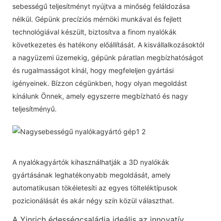
sebességű teljesítményt nyújtva a minőség feláldozása
nélkül. Gépünk precíziós mérnöki munkával és fejlett
technológiával készült, biztosítva a finom nyalókák
következetes és hatékony előállítását. A kisvállalkozásoktól
a nagyüzemi üzemekig, gépünk páratlan megbízhatóságot
és rugalmasságot kínál, hogy megfeleljen gyártási
igényeinek. Bízzon cégünkben, hogy olyan megoldást
kínálunk Önnek, amely egyszerre megbízható és nagy
teljesítményű.
A nyalókagyártók kihasználhatják a 3D nyalókák
gyártásának leghatékonyabb megoldását, amely
automatikusan tökéletesíti az egyes tölteléktípusok
pozicionálását és akár négy szín közül választhat.
A Yinrich édességcsaládja ideális az innovatív