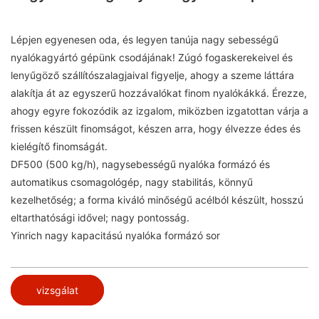
Lépjen egyenesen oda, és legyen tanúja nagy sebességű
nyalókagyártó gépünk csodájának! Zúgó fogaskerekeivel és
lenyűgöző szállítószalagjaival figyelje, ahogy a szeme láttára
alakítja át az egyszerű hozzávalókat finom nyalókákká. Érezze,
ahogy egyre fokozódik az izgalom, miközben izgatottan várja a
frissen készült finomságot, készen arra, hogy élvezze édes és
kielégítő finomságát.
DF500 (500 kg/h), nagysebességű nyalóka formázó és
automatikus csomagológép, nagy stabilitás, könnyű
kezelhetőség; a forma kiváló minőségű acélból készült, hosszú
eltarthatósági idővel; nagy pontosság.
Yinrich nagy kapacitású nyalóka formázó sor
vizsgálat