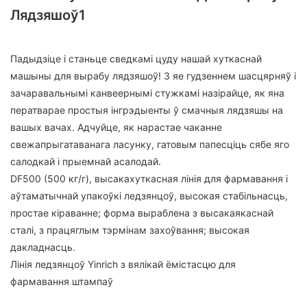
Лядзяшоў1
Падыдзіце і станьце сведкамі цуду нашай хуткаснай
машыны для вырабу лядзяшоў! З яе гудзеннем шасцярняў і
зачаравальнымі канвеернымі стужкамі назірайце, як яна
ператварае простыя інгрэдыенты ў смачныя лядзяшы на
вашых вачах. Адчуйце, як нарастае чаканне
свежапрыгатаванага ласунку, гатовым папесціць сябе яго
салодкай і прыемнай асалодай.
DF500 (500 кг/г), высакахуткасная лінія для фармавання і
аўтаматычнай упакоўкі ледзянцоў, высокая стабільнасць,
простае кіраванне; форма выраблена з высакаякаснай
сталі, з працяглым тэрмінам захоўвання; высокая
дакладнасць.
Лінія ледзянцоў Yinrich з вялікай ёмістасцю для
фармавання штампаў