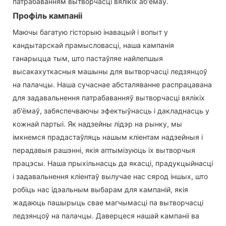
патрабаванням вытворчасці вялікіх аб'ёмаў.
Профіль кампаніі
Маючы багатую гісторыю інавацый і вопыт у
кандытарскай прамысловасці, наша кампанія
ганарыцца тым, што пастаўляе найлепшыя
высакахуткасныя машыны для вытворчасці ледзянцоў
на палачцы. Наша сучаснае абсталяванне распрацавана
для задавальнення патрабаванняў вытворчасці вялікіх
аб'ёмаў, забяспечваючы эфектыўнасць і дакладнасць у
кожнай партыі. Як надзейны лідэр на рынку, мы
імкнемся прадастаўляць нашым кліентам надзейныя і
перадавыя рашэнні, якія аптымізуюць іх вытворчыя
працэсы. Наша прыхільнасць да якасці, прадукцыйнасці
і задавальнення кліентаў вылучае нас сярод іншых, што
робіць нас ідэальным выбарам для кампаній, якія
жадаюць пашырыць свае магчымасці па вытворчасці
ледзянцоў на палачцы. Даверцеся нашай кампаніі ва