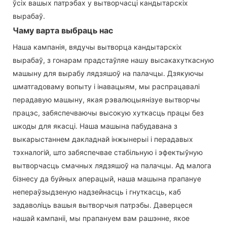
ўсіх вашых патрэбах у вытворчасці кандытарскіх
вырабаў.
Чаму варта выбраць нас
Наша кампанія, вядучы вытворца кандытарскіх
вырабаў, з гонарам прадстаўляе нашу высакахуткасную
машыну для вырабу лядзяшоў на палачцы. Дзякуючы
шматгадоваму вопыту і інавацыям, мы распрацавалі
перадавую машыну, якая рэвалюцыянізуе вытворчы
працэс, забяспечваючы высокую хуткасць працы без
шкоды для якасці. Наша машына пабудавана з
выкарыстаннем дакладнай інжынерыі і перадавых
тэхналогій, што забяспечвае стабільную і эфектыўную
вытворчасць смачных лядзяшоў на палачцы. Ад малога
бізнесу да буйных аперацый, наша машына прапануе
непераўзыдзеную надзейнасць і гнуткасць, каб
задаволіць вашыя вытворчыя патрэбы. Даверцеся
нашай кампаніі, мы прапануем вам рашэнне, якое