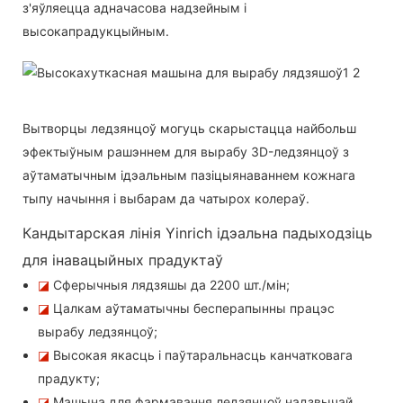
з'яўляецца адначасова надзейным і
высокапрадукцыйным.
Вытворцы ледзянцоў могуць скарыстацца найбольш
эфектыўным рашэннем для вырабу 3D-ледзянцоў з
аўтаматычным ідэальным пазіцыянаваннем кожнага
тыпу начыння і выбарам да чатырох колераў.
Кандытарская лінія Yinrich ідэальна падыходзіць
для інавацыйных прадуктаў
◪
Сферычныя лядзяшы да 2200 шт./мін;
◪
Цалкам аўтаматычны бесперапынны працэс
вырабу ледзянцоў;
◪
Высокая якасць і паўтаральнасць канчатковага
прадукту;
◪
Машына для фармавання ледзянцоў надзвычай