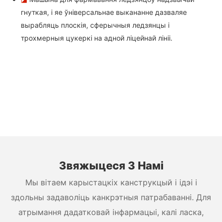
гнуткая, і яе ўніверсальнае выкананне дазваляе
вырабляць плоскія, сферычныя ледзянцы і
трохмерныя цукеркі на адной ліцейнай лініі.
Звяжыцеся З Намі
Мы вітаем карыстацкіх канструкцый і ідэі і
здольны задаволіць канкрэтныя патрабаванні. Для
атрымання дадатковай інфармацыі, калі ласка,