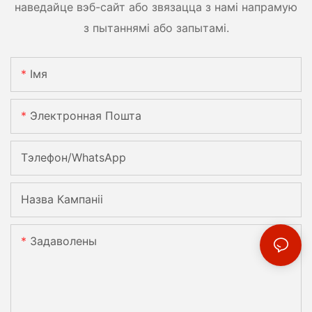
наведайце вэб-сайт або звязацца з намі напрамую
з пытаннямі або запытамі.
Імя
Электронная Пошта
Тэлефон/WhatsApp
Назва Кампаніі
Задаволены