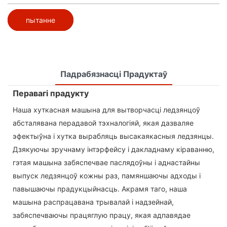
пытанне
Падрабязнасці Прадуктаў
Перавагі прадукту
Наша хуткасная машына для вытворчасці ледзянцоў
абсталявана перадавой тэхналогіяй, якая дазваляе
эфектыўна і хутка вырабляць высакаякасныя ледзянцы.
Дзякуючы зручнаму інтэрфейсу і дакладнаму кіраванню,
гэтая машына забяспечвае паслядоўны і аднастайны
выпуск ледзянцоў кожны раз, памяншаючы адходы і
павышаючы прадукцыйнасць. Акрамя таго, наша
машына распрацавана трывалай і надзейнай,
забяспечваючы працяглую працу, якая адпавядае