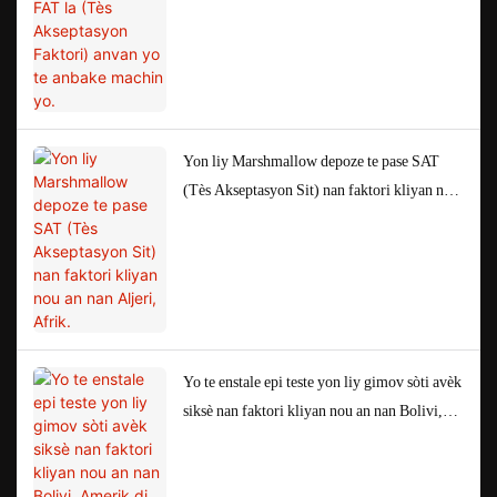
Yon liy Marshmallow depoze te pase SAT
(Tès Akseptasyon Sit) nan faktori kliyan nou
an nan Aljeri, Afrik.
Yo te enstale epi teste yon liy gimov sòti avèk
siksè nan faktori kliyan nou an nan Bolivi,
Amerik di Sid.