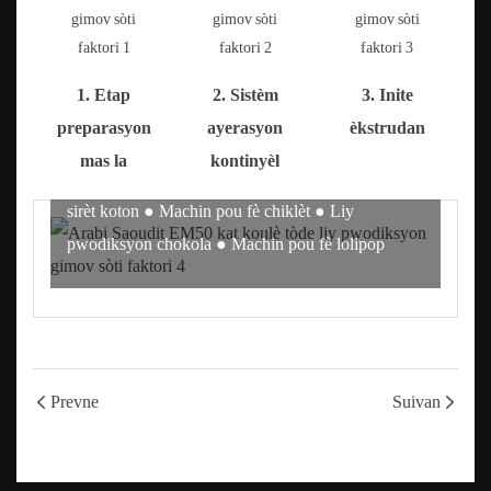
ekipman anbalaj nan Lachin depi 1998. Bay yon
solisyon konplè pou pwodiksyon faktori ou.
1. Etap
2. Sistèm
3. Inite
Dimansyon biznis Yinrich la: ● Machin pou fè sirèt
preparasyon
ayerasyon
èkstrudan
di ● Machin pou fè lolipop ● Machin pou fè sirèt
mas la
kontinyèl
mou ● Machin pou fè karamèl ● Liy pwodiksyon
sirèt koton ● Machin pou fè chiklèt ● Liy
pwodiksyon chokola ● Machin pou fè lolipop
Prevne
Suivan