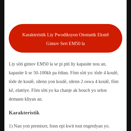
Karakteristik Liy Pwodiksyon Otomatik Ekstrè
Gimov Seri EM50 la
Liy sòti gimov EM50 la se pi piti liy kapasite nou an,
kapasite li se 50-100kh pa èdtan. Fòm sòti yo: tòde 4 koulè,
tòde de koulè, silenn yon koulè, silenn 2 oswa 4 koulè, fòm
kè, elatriye. Fòm sòti yo ka chanje ak bouch yo selon
demann kliyan an.
Karakteristik
1) Nan yon premixer, fonn epi kwit tout engredyan yo.