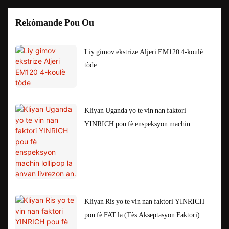
Rekòmande Pou Ou
Liy gimov ekstrize Aljeri EM120 4-koulè
tòde
Kliyan Uganda yo te vin nan faktori
YINRICH pou fè enspeksyon machin
lollipop la anvan livrezon an.
Kliyan Ris yo te vin nan faktori YINRICH
pou fè FAT la (Tès Akseptasyon Faktori)
anvan yo te anbake machin yo.