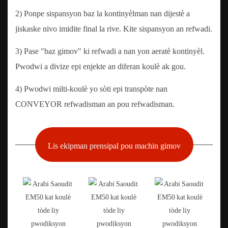
2) Ponpe sispansyon baz la kontinyèlman nan dijestè a
jiskaske nivo imidite final la rive. Kite sispansyon an refwadi.
3) Pase "baz gimov" ki refwadi a nan yon aeratè kontinyèl.
Pwodwi a divize epi enjekte an diferan koulè ak gou.
4) Pwodwi milti-koulè yo sòti epi transpòte nan
CONVEYOR refwadisman an pou refwadisman.
Lis ekipman prensipal pou machin gimov
Faktori Yinrich se yon founisè pwofesyonèl
ekipman konfeksyonri, ekipman chokola ak