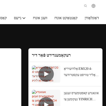
דאַונלאָודן
קאָנטאַקט אונדז
וועגן אונדז
נייעס
קאַס
רעקאָמענדירט פֿאַר דיר
אַלדזשיריאַ EM120 4-
קאָליר טוויסט עקסטרודעד
מאַרשמעלאָו ליניע
אוגאנדע קאסטומערס זענען
געקומען צו YINRICH
פאבריק צו מאכן די דורכקוק