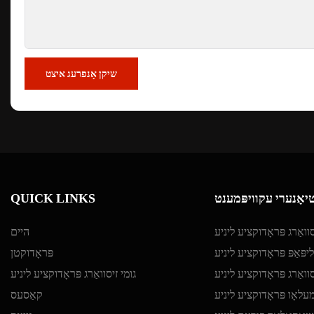
שיקן אָנפרעג איצט
יאָנערי עקוויפּמענט
QUICK LINKS
ואַרג פּראָדוקציע ליניע
היים
יפּאַפּ פּראָדוקציע ליניע
פּראָדוקטן
וואַרג פּראָדוקציע ליניע
גומי זיסוואַרג פּראָדוקציע ליניע
לאָו פּראָדוקציע ליניע
קאַסעס