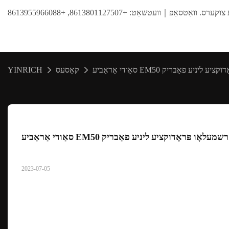
ּ｜וועטשאַט: +8613801127507, +8613955966088
 פּראָדוקציע ליניע פאַבריק
קאַסעס
YINRICH
רודאַד מאַרשמעלאָו פּראָדוקציע ליניע פאַבריק
2023-07-05