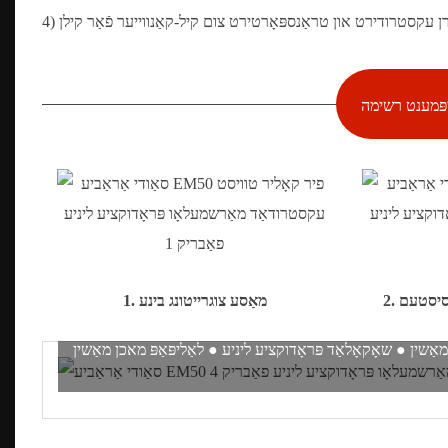
יפּמענט רשימה
יינריטש פאַבריק איז אַ פאַכמאַן סאַפּלייער פון קאָנפֿעקטיוו עקוויפּמענט, שאָקאָלאַד עקוויפּמענט און פּאַקקאַגינג עקוויפּמענט אין כינע זינט 1998.
צושטעלן איין-האַלטן לייזונג פֿאַר דיין פאַבריק פּראָדוקציע.
ע סיסטעם
1. מאַסע צוגרייטונג בינע
כן מאַשין ● ווייך זיסוואַרג מאכן מאַשין ● טאָפי מאכן מאַשין ●
מאַשין ● שאָקאָלאַד פּראָדוקציע ליניע ● לאַליפּאַפּ מאכן מאַשין