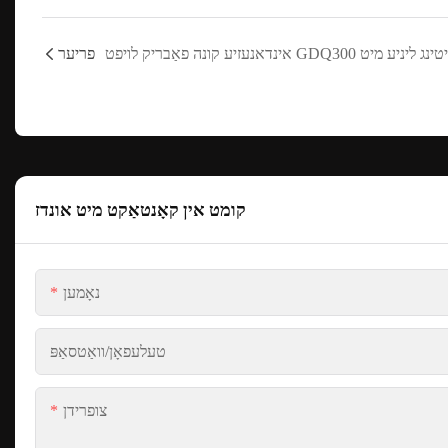
פריער
קומט אין קאָנטאַקט מיט אונדז
נאָמען
טעלעפאָן/וואַטסאַפּ
צופרידן