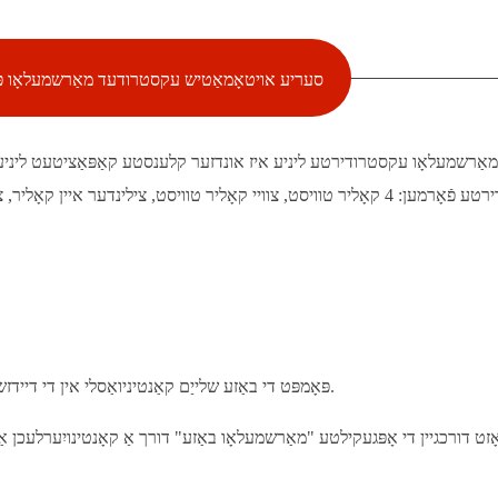
EM50 סעריע אויטאָמאַטיש עקסטרודעד מאַרשמעלאָו פ
2) פּאָמפּט די באַזע שלייַם קאַנטיניואַסלי אין די דיידזשעסט ביז די לעצט נעץ מדרגה איז דערגרייכט. לאָזט די שלייַם קילן.