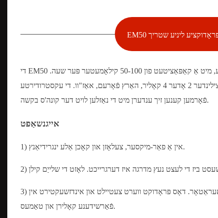
ּראָדוקציע ליניע שטריך
די EM50 מאַרשמעלאָו עקסטרודירטע ליניע איז אונדזער קלענסטע קאַפּאַציטעט ליניע, מיט אַ קאַפּאַציטעט פון 50-100 קילאָמעטער פּער שעה.
עקסטרודירטע פֿאָרמען: 4 קאָליר טוויסט, צוויי קאָליר טוויסט, צילינדער איין קאָליר, צילינדער 2 אָדער 4 קאָליר, האַרץ פֿאָרעם, אאַז"וו. די עקסטרודירטע
פֿאָרמען קענען זיך ענדערן מיט די נאַזלען לויט דער קונה'ס בקשה.
אייגנשאַפט
1) אין אַ פאַר-מיקסער, צעלאָזן און קאָכן אַלע ינגרידיאַנץ.
3) לאָזט דורכגיין די אָפּגעקילטע "מאַרשמעלאָו באַזע" דורך אַ קאָנטינויִערלעכן אַעראַטאָר. דאָס פּראָדוקט ווערט צעטיילט און אינדזשעקטירט אין
פֿאַרשידענע קאָלירן און טאַמעס.