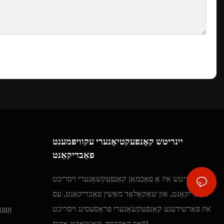
יינריטש קאָנפעקטיאָנערי עקוויפּמענט
פאַבריקאַנט
יינריטש איז אַ פאַכמאַן קאַנפעקשאַנערי ויסריכט
פאַבריקאַנט, און שאָקאָלאַד מאַשין פאַבריקאַנט, עס
איז פאַרשידענע קאַנפעקשאַנערי פּראַסעסינג ויסריכט
088
פֿאַר פאַרקויף. קאָנטאַקט אונדז!