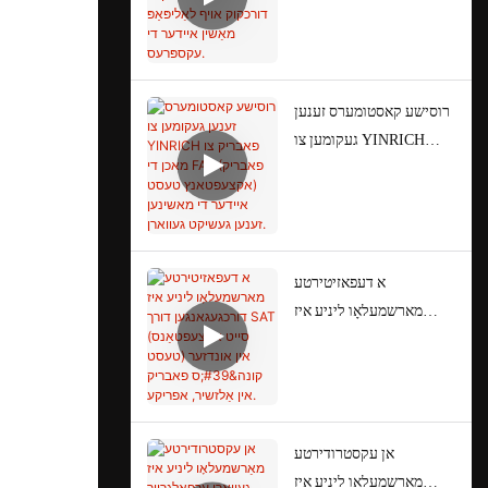
אויף לאַליפּאַפּ מאַשין
איידער די עקספּרעס.
רוסישע קאסטומערס זענען
געקומען צו YINRICH
פאבריק צו מאכן די FAT
(פאבריק אקצעפטאנץ
טעסט) איידער די מאשינען
זענען געשיקט געווארן.
א דעפאזיטירטע
מארשמעלאָו ליניע איז
דורכגעגאנגען דורך SAT
(סייט אקצעפטאַנס טעסט)
אין אונדזער קונה'ס פאבריק
אין אַלזשיר, אפריקע.
אן עקסטרודירטע
מאַרשמעלאָו ליניע איז