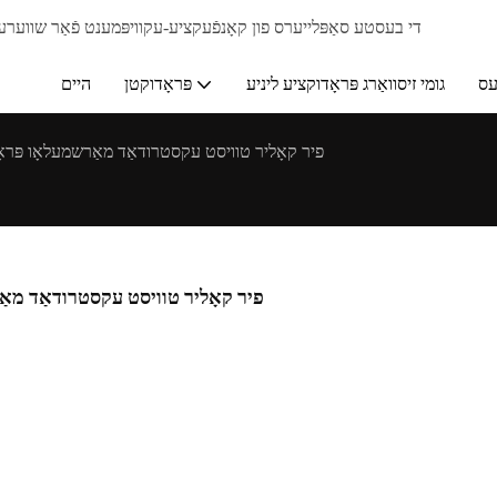
די בעסטע סאַפּלייערס פון קאָנפֿעקציע-עקוויפּמענט פֿאַר שווערע צוקערס. וואַטסאַפ
עס
גומי זיסוואַרג פּראָדוקציע ליניע
פּראָדוקטן
היים
סאַודי אַראַביע EM50 פיר קאָליר טוויסט עקסטרודאַד מאַרשמעלאָו
סאַודי אַראַביע EM50 פיר קאָליר טוויסט עקסט