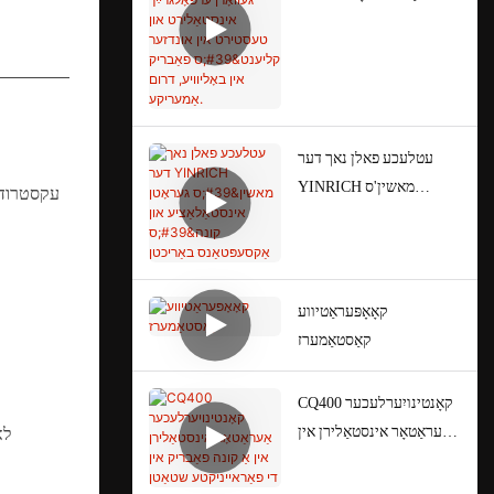
געוואָרן ערפאָלגרײַך
אינסטאַלירט און טעסטירט
אין אונדזער קליענט'ס
פאַבריק אין באָליוויע, דרום
אַמעריקע.
עטלעכע פאלן נאך דער
YINRICH מאשין'ס
געראָטן אינסטאַלאַציע און
קונה'ס אַקסעפּטאַנס
באַריכטן
קאָאָפּעראַטיווע
קאַסטאַמערז
CQ400 קאָנטינויִערלעכער
אַעראַטאָר אינסטאַלירן אין
אַ קונה פאַבריק אין די
פאַראייניקטע שטאַטן