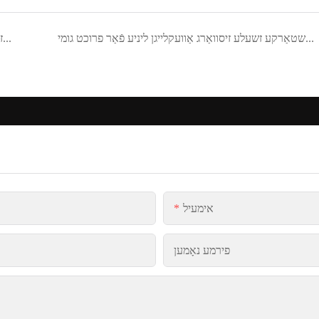
טיילאַנד קונה פאַבריק פליסנדיק שטאַרקע זשעלע זיסוואַרג אַוועקלייגן ליניע פֿאַר פרוכט גומי
אינדאנעזיע קונה פאַבריק לויפט GDQ300 דזשעלי זיסוואַרג דעפּאַזיטינג ליניע מיט AWS500 אָטאַמאַטיק ווייטינג סיסטעם
אימעיל
פירמע נאָמען