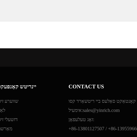
CONTACT US
יינריטש קאָנפעקט
קאָנטאַקט סאַלעס ביי ריטשאַרד קסו
שווערע זיסו
sales@yinrich.com
אימעיל:
לאַל
זאָג טעלעפאָן:
דזשעלי זיס
+86-13955966
+86-13801127507 /
מאַרשמע