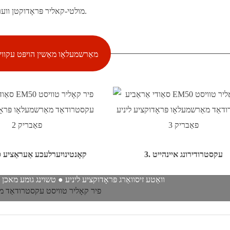
4) מולטי-קאליר פּראָדוקטן ווערן עקסטרודירט און טראַנספּאָרטירט צום קיל-קאַנווייער פֿאַר קילן.
מאַרשמעלאָו מאַשין הויפּט עקוו
3. עקסטרודירונג איינהייט
2. קאָנטינויִערלעכע אַעראַצי
יינריך'ס געשעפטס פאַרנעם: ● שווערע זיסוואַרג מאכן מאַשין ● לאַליפּאַפּ מא
וואַטע זיסוואַרג פּראָדוקציע ליניע ● טשוינג גומע מאכן 