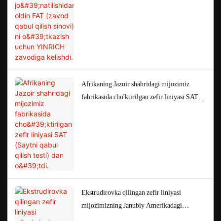
sinovi) ni o'tkazish uchun YINRICH
zavodiga kelishdi.
Afrikaning Jazoir shahridagi mijozimiz
fabrikasida cho'ktirilgan zefir liniyasi SAT
(Saytni qabul qilish testi) dan o'tdi.
Ekstrudirovka qilingan zefir liniyasi
mijozimizning Janubiy Amerikadagi
Boliviyadagi fabrikasida muvaffaqiyatli