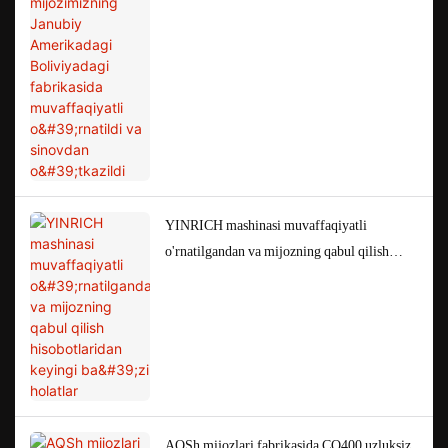
o'rnatildi va sinovdan o'tkazildi
YINRICH mashinasi muvaffaqiyatli
o'rnatilgandan va mijozning qabul qilish
hisobotlaridan keyingi ba'zi holatlar
AQSh mijozlari fabrikasida CQ400 uzluksiz