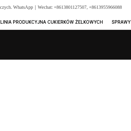
erniczych. WhatsApp｜Wechat: +8613801127507, +8613955966088
LINIA PRODUKCYJNA CUKIERKÓW ŻELKOWYCH
SPRAWY