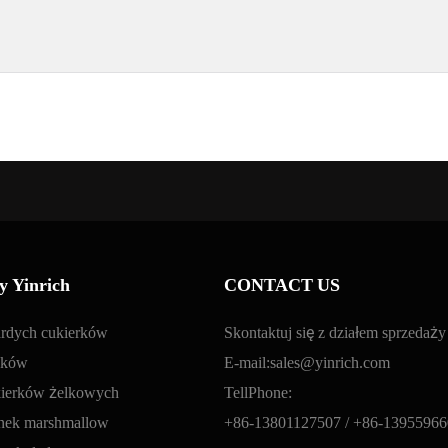
y Yinrich
CONTACT US
ardych cukierków
Skontaktuj się z działem sprzedaż
zaków
E-mail:
sales@yinrich.com
kierków żelkowych
TellPhone:
anek marshmallow
+86-13801127507 /
+86-13955966