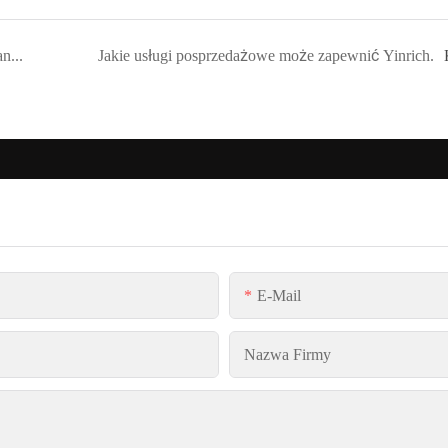
Jaki rodzaj opakowania zastosować przy organizacji transportu maszyn?
Jakie usługi posprzedażowe może zapewnić Yinrich.
E-Mail
Nazwa Firmy