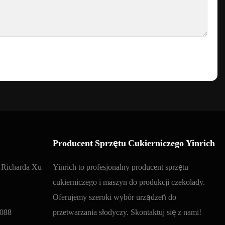
Producent Sprzętu Cukierniczego Yinrich
y Richarda Xu
Yinrich to profesjonalny producent sprzętu
cukierniczego i maszyn do produkcji czekolady.
Oferujemy szeroki wybór urządzeń do
088
przetwarzania słodyczy. Skontaktuj się z nami!