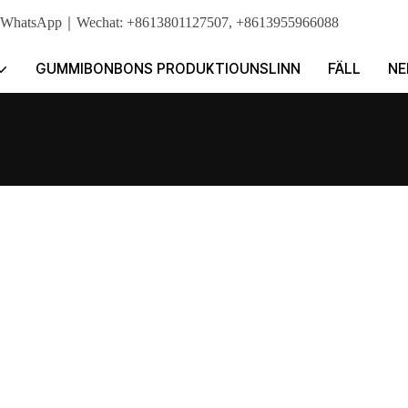
cker. WhatsApp｜Wechat: +8613801127507, +8613955966088
GUMMIBONBONS PRODUKTIOUNSLINN
FÄLL
NE