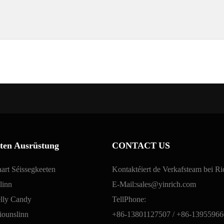
eten Ausrüstung
CONTACT US
aart Séissegkeeten
Kontaktéiert de Verkafsteam bei R
linn
E-Mail:
sales@yinrich.com
elly Candy
TellPhone:
iounslinn
+86-13801127507 /
+86-13955966