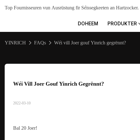
Top Fournisseuren vun Ausrüstung fir Séissegkeeten an Hartzo
DOHEEM
PRODUKTER
YINRICH
FAQs
Wéi vill Joer gouf Yinrich gegrënnt?
Wéi Vill Joer Gouf Yinrich Gegrënnt?
2022-03-10
Bal 20 Joer!