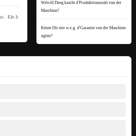
Wéivill Deeg kascht d'Produktiounszäit vun der
Maschinn?
nn.
Elo
Kënnt Dir mir w.e.g. d'Garantie vun der Maschinn
uginn?