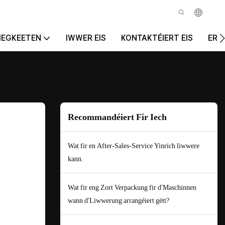
IEGKEETEN
IWWER EIS
KONTAKTÉIERT EIS
ERO
Recommandéiert Fir Iech
Wat fir en After-Sales-Service Yinrich liwwere
kann.
Wat fir eng Zort Verpackung fir d'Maschinnen
wann d'Liwwerung arrangéiert gëtt?