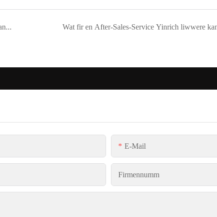
Wat fir eng Zort Verpackung fir d&#39;Maschinnen wann d&#39;Liwwerung arrangéiert gëtt?
Wat fir en After-Sales-Service Yinrich liwwere ka
E-Mail
Firmennumm