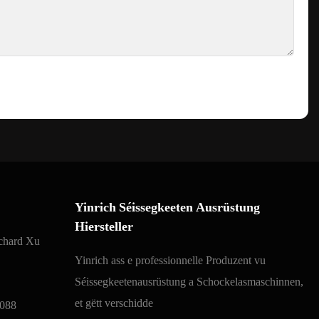
Yinrich Séissegkeeten Ausrüstung
Hiersteller
ichard Xu
Yinrich ass e professionnelle Produzent vu
Séissegkeetenausrüstung a Schockelasmaschinnen,
et gëtt verschidde
088