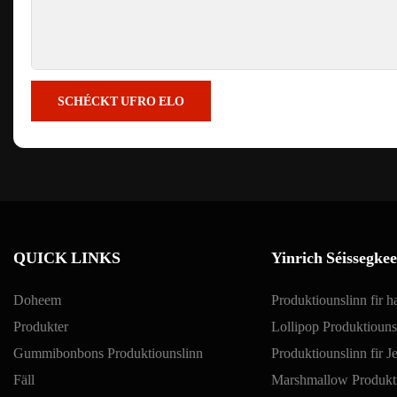
SCHÉCKT UFRO ELO
QUICK LINKS
Yinrich Séissegke
Doheem
Produktiounslinn fir h
Produkter
Lollipop Produktiouns
Gummibonbons Produktiounslinn
Produktiounslinn fir J
Fäll
Marshmallow Produkt