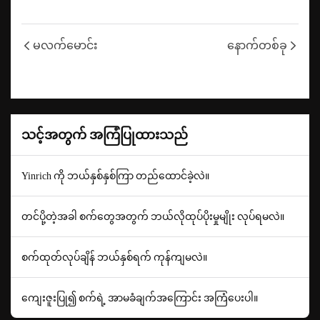
မလက်မောင်း
နောက်တစ်ခု
သင့်အတွက် အကြံပြုထားသည်
Yinrich ကို ဘယ်နှစ်နှစ်ကြာ တည်ထောင်ခဲ့လဲ။
တင်ပို့တဲ့အခါ စက်တွေအတွက် ဘယ်လိုထုပ်ပိုးမှုမျိုး လုပ်ရမလဲ။
စက်ထုတ်လုပ်ချိန် ဘယ်နှစ်ရက် ကုန်ကျမလဲ။
ကျေးဇူးပြု၍ စက်ရဲ့ အာမခံချက်အကြောင်း အကြံပေးပါ။