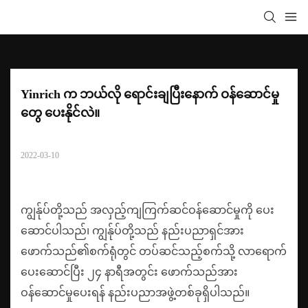
Yinrich က ဘယ်လို ရောင်းချပြီးနောက် ဝန်ဆောင်မှု
တွေ ပေးနိုင်လဲ။
2022-03-10
ကျွန်ုပ်တို့သည် အလှည့်ကျကြက်ဆင်ဝန်ဆောင်မှုကို ပေး
ဆောင်ပါသည်၊ ကျွန်ုပ်တို့သည် နည်းပညာရှင်အား
ဖောက်သည်၏စက်ရုံတွင် တပ်ဆင်သည့်စက်သို့ လာရောက်
ပေးဆောင်ပြီး ၂၄ နာရီအတွင်း ဖောက်သည်အား
ဝန်ဆောင်မှုပေးရန် နည်းပညာအဖွဲ့တစ်ခုရှိပါသည်။