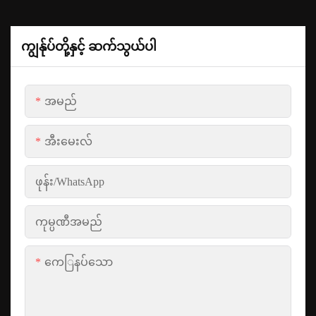
ကျွန်ုပ်တို့နှင့် ဆက်သွယ်ပါ
အမည်
အီးမေးလ်
ဖုန်း/whatsApp
ကုမ္ပဏီအမည်
ကေြနပ်သော