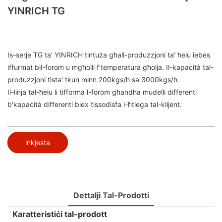
YINRICH TG
Is-serje TG ta' YINRICH tintuża għall-produzzjoni ta' ħelu iebes
iffurmat bil-forom u mgħolli f'temperatura għolja. Il-kapaċità tal-
produzzjoni tista' tkun minn 200kgs/h sa 3000kgs/h.
Il-linja tal-ħelu li tifforma l-forom għandha mudelli differenti
b'kapaċità differenti biex tissodisfa l-ħtieġa tal-klijent.
inkjesta
Dettalji Tal-Prodotti
Karatteristiċi tal-prodott