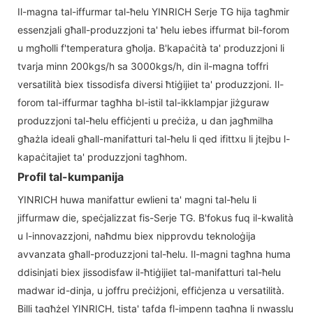
Il-magna tal-iffurmar tal-ħelu YINRICH Serje TG hija tagħmir
essenzjali għall-produzzjoni ta' ħelu iebes iffurmat bil-forom
u mgħolli f'temperatura għolja. B'kapaċità ta' produzzjoni li
tvarja minn 200kgs/h sa 3000kgs/h, din il-magna toffri
versatilità biex tissodisfa diversi ħtiġijiet ta' produzzjoni. Il-
forom tal-iffurmar tagħha bl-istil tal-ikklampjar jiżguraw
produzzjoni tal-ħelu effiċjenti u preċiża, u dan jagħmilha
għażla ideali għall-manifatturi tal-ħelu li qed ifittxu li jtejbu l-
kapaċitajiet ta' produzzjoni tagħhom.
Profil tal-kumpanija
YINRICH huwa manifattur ewlieni ta' magni tal-ħelu li
jiffurmaw die, speċjalizzat fis-Serje TG. B'fokus fuq il-kwalità
u l-innovazzjoni, naħdmu biex nipprovdu teknoloġija
avvanzata għall-produzzjoni tal-ħelu. Il-magni tagħna huma
ddisinjati biex jissodisfaw il-ħtiġijiet tal-manifatturi tal-ħelu
madwar id-dinja, u joffru preċiżjoni, effiċjenza u versatilità.
Billi tagħżel YINRICH, tista' tafda fl-impenn tagħna li nwasslu