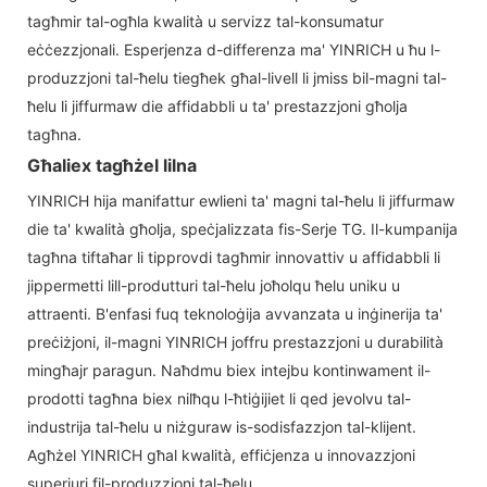
tagħmir tal-ogħla kwalità u servizz tal-konsumatur
eċċezzjonali. Esperjenza d-differenza ma' YINRICH u ħu l-
produzzjoni tal-ħelu tiegħek għal-livell li jmiss bil-magni tal-
ħelu li jiffurmaw die affidabbli u ta' prestazzjoni għolja
tagħna.
Għaliex tagħżel lilna
YINRICH hija manifattur ewlieni ta' magni tal-ħelu li jiffurmaw
die ta' kwalità għolja, speċjalizzata fis-Serje TG. Il-kumpanija
tagħna tiftaħar li tipprovdi tagħmir innovattiv u affidabbli li
jippermetti lill-produtturi tal-ħelu joħolqu ħelu uniku u
attraenti. B'enfasi fuq teknoloġija avvanzata u inġinerija ta'
preċiżjoni, il-magni YINRICH joffru prestazzjoni u durabilità
mingħajr paragun. Naħdmu biex intejbu kontinwament il-
prodotti tagħna biex nilħqu l-ħtiġijiet li qed jevolvu tal-
industrija tal-ħelu u niżguraw is-sodisfazzjon tal-klijent.
Agħżel YINRICH għal kwalità, effiċjenza u innovazzjoni
superjuri fil-produzzjoni tal-ħelu.