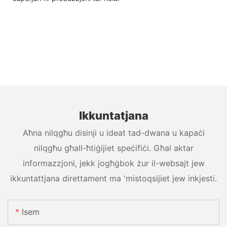
Ikkuntatjana
Aħna nilqgħu disinji u ideat tad-dwana u kapaċi
nilqgħu għall-ħtiġijiet speċifiċi. Għal aktar
informazzjoni, jekk jogħġbok żur il-websajt jew
ikkuntattjana direttament ma 'mistoqsijiet jew inkjesti.
Isem