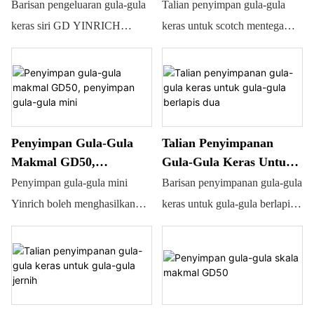
Scotch Mentega
Penyimpanan Gula-Gula
Talian penyimpan gula-gula
Barisan pengeluaran gula-gula
Keras Yinrich
keras untuk scotch mentega
keras siri GD YINRICH
Catatan: 1) Bahagian yang
dibangunkan untuk membuat
bersentuhan dengan makanan
gula-gula keras yang
diperbuat daripada SUS304; 2)
dimendapkan, berkapasiti dari
Bingkai dan penutup badan
100kg/j sehingga 1000kg/j.
diperbuat daripada keluli tahan
Panel sentuh HMI untuk
Penyimpan Gula-Gula
Talian Penyimpanan
karat 3) Motor servo: TECO;
pengendalian yang mudah;
Makmal GD50,
Gula-Gula Keras Untuk
COTRUST 4) Penyongsang:
Pam dos untuk suntikan
Penyimpan Gula-Gula
Gula-Gula Berlapis Dua
Penyimpan gula-gula mini
Barisan penyimpanan gula-gula
Danfoss, LG 5) Peti Sejuk:
automatik warna, perisa dan
Mini
Yinrich boleh menghasilkan
keras untuk gula-gula berlapis
Danfoss 6) PLC: COTRUST
asid; Pengisian pusat dua warna
semua jenis gula-gula. Sama
dua Barisan pemprosesan
,SIEMENS 7) Skrin sentuh:
berjalur, dua warna berlapis dua
ada lembut atau keras, lolipop.
merupakan unit padat yang
SIEMENS, COTRUST 8)
dan gula-gula keras jernih
Sama ada satu warna atau
boleh menghasilkan pelbagai
Relay: SIEMENS atau
boleh dibuat pada pemendap
banyak, jika anda mempunyai
jenis gula-gula keras secara
OMRON
gula-gula keras ini.
masalah ruang, pembuat gula-
berterusan. Ia boleh