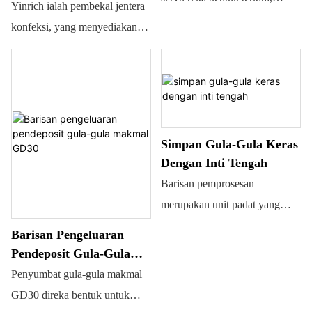
Kecil (dengan Periuk
Yinrich ialah pembekal jentera
teknologi penyimpan konfeksi
Elektromagnet)
konfeksi, yang menyediakan
inovatif daripada YINRICH®
barisan pengeluaran tuangan
gula-gula keras berskala kecil
yang lengkap.
Simpan Gula-Gula Keras
Dengan Inti Tengah
Barisan pemprosesan
merupakan unit padat yang
boleh menghasilkan pelbagai
Barisan Pengeluaran
jenis gula-gula keras secara
Pendeposit Gula-Gula
berterusan di bawah keadaan
Makmal GD30
Penyumbat gula-gula makmal
kebersihan yang ketat. Ia juga
GD30 direka bentuk untuk
merupakan peralatan ideal yang