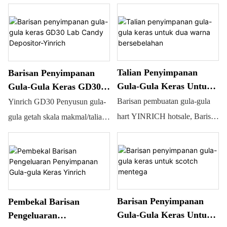
pengeluaran gula-gula keras
boleh menghasilkan produk
yang telah dimendapkan,
berkualiti baik dengan
dengan output antara 100
menjimatkan tenaga kerja dan
kg/jam hingga 1000 kg/jam. Ia
ruang yang diduduki. Kapasiti:
dipacu oleh motor servo dan
Talian Penyimpanan
Barisan Penyimpanan
lebih kurang 300kg
dikendalikan oleh skrin sentuh.
Gula-Gula Keras Untuk
Gula-Gula Keras GD30
Penyumbat gula-gula makmal
Dua Warna Bersebelahan
Lab Candy Depositor-
Barisan pembuatan gula-gula
Yinrich GD30 Penyusun gula-
Penyumbat gula-gula universal
Yinrich
hart YINRICH hotsale, Barisan
gula getah skala makmal/talian
pemprosesan adalah unit padat
penyusun gula-gula keras untuk
yang boleh menghasilkan
pembuatan gula-gula getah. Ia
pelbagai jenis gula-gula keras
adalah mesin makmal untuk
secara berterusan. Video
pembuatan gula-gula
menunjukkan gula-gula keras
berkapasiti kecil. Atau boleh
Barisan Penyimpanan
Pembekal Barisan
mempunyai dua warna, jenis
digunakan untuk kedai, acuan
Gula-Gula Keras Untuk
Pengeluaran
bersebelahan.
boleh berubah bentuk.