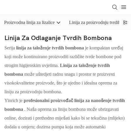
Proizvodna linija za lizalice
Linija za proizvodnju tvrdih bo
Linija Za Odlaganje Tvrdih Bombona
Serija
linija za taloženje tvrdih bombona
je kompaktan uređaj
koji može kontinuirano proizvoditi različite tvrde bombone pod
strogim higijenskim uvjetima.
Linija za taloženje tvrdih
bombona
može uštedjeti radnu snagu i prostor te proizvesti
visokokvalitetne proizvode, što je ujedno i idealna oprema za
liniju za proizvodnju bombona.
Yinrich je
profesionalni proizvođač linija za nanošenje tvrdih
bombona
. Naša oprema za liniju bombona može ubrizgavati
online, dozirati i prethodno miješati kako bi se tekućina (mlijeko)
dodala u omjeru; dozirna pumpa koja može automatski