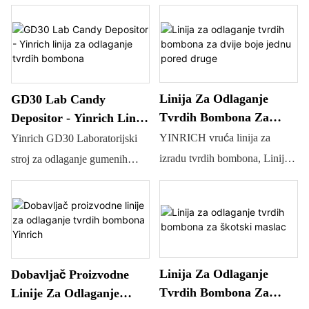
za proizvodnju tvrdih
proizvode dobre kvalitete uz
bombona, s učinkom od 100
uštedu radne snage i zauzetog
kg/sat do 1000 kg/sat. Pokreće
prostora. Kapacitet: cca. 300 kg
ga servo motor, a njime se
upravlja putem zaslona
Linija Za Odlaganje
GD30 Lab Candy
osjetljivog na dodir.
Tvrdih Bombona Za
Depositor - Yinrich Linija
Laboratorijski odlagač
Dvije Boje Jednu Pored
Za Odlaganje Tvrdih
YINRICH vruća linija za
Yinrich GD30 Laboratorijski
bombona Univerzalni odlagač
Druge
Bombona
izradu tvrdih bombona, Linija
stroj za odlaganje gumenih
bombona
za preradu je kompaktna
bombona/linija za odlaganje
jedinica koja može
tvrdih bombona za izradu
kontinuirano proizvoditi
gumenih medvjedića. To je
različite vrste tvrdih bombona.
laboratorijski stroj za izradu
Video prikazuje tvrde bombone
bombona malog kapaciteta ili je
Linija Za Odlaganje
Dobavljač Proizvodne
u dvije boje, jedan pored
prikladan za trgovine,
Tvrdih Bombona Za
Linije Za Odlaganje
drugog.
promjenjivi kalupi mogu