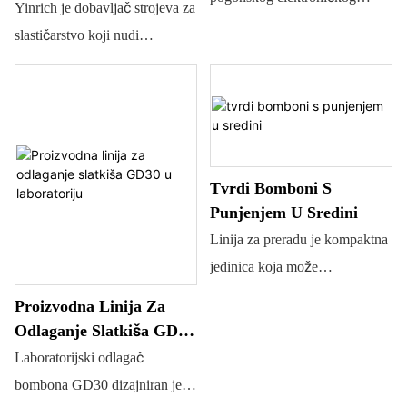
Kapaciteta (s
Yinrich je dobavljač strojeva za
odlagača, inovativna
Elektromagnetskim
slastičarstvo koji nudi
tehnologija odlaganja slastica
Kuhalom)
kompletne proizvodne linije za
tvrtke YINRICH®
lijevanje tvrdih bombona u
malom obimu.
Tvrdi Bomboni S
Punjenjem U Sredini
Linija za preradu je kompaktna
jedinica koja može
kontinuirano proizvoditi
Proizvodna Linija Za
različite vrste tvrdih bombona
Odlaganje Slatkiša GD30
pod strogim sanitarnim
U Laboratoriju
Laboratorijski odlagač
uvjetima. Također je idealna
bombona GD30 dizajniran je
oprema koja može proizvoditi