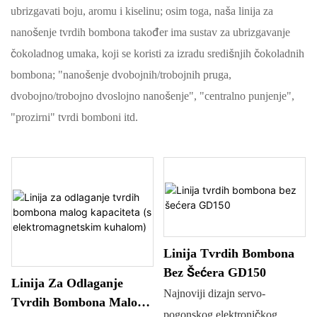
ubrizgavati boju, aromu i kiselinu; osim toga, naša linija za
nanošenje tvrdih bombona također ima sustav za ubrizgavanje
čokoladnog umaka, koji se koristi za izradu središnjih čokoladnih
bombona; "nanošenje dvobojnih/trobojnih pruga,
dvobojno/trobojno dvoslojno nanošenje", "centralno punjenje",
"prozirni" tvrdi bomboni itd.
Linija Tvrdih Bombona
Bez Šećera GD150
Linija Za Odlaganje
Najnoviji dizajn servo-
Tvrdih Bombona Malog
pogonskog elektroničkog