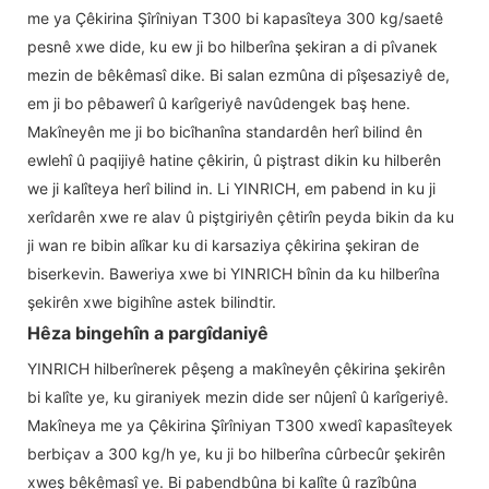
me ya Çêkirina Şîrîniyan T300 bi kapasîteya 300 kg/saetê
pesnê xwe dide, ku ew ji bo hilberîna şekiran a di pîvanek
mezin de bêkêmasî dike. Bi salan ezmûna di pîşesaziyê de,
em ji bo pêbawerî û karîgeriyê navûdengek baş hene.
Makîneyên me ji bo bicîhanîna standardên herî bilind ên
ewlehî û paqijiyê hatine çêkirin, û piştrast dikin ku hilberên
we ji kalîteya herî bilind in. Li YINRICH, em pabend in ku ji
xerîdarên xwe re alav û piştgiriyên çêtirîn peyda bikin da ku
ji wan re bibin alîkar ku di karsaziya çêkirina şekiran de
biserkevin. Baweriya xwe bi YINRICH bînin da ku hilberîna
şekirên xwe bigihîne astek bilindtir.
Hêza bingehîn a pargîdaniyê
YINRICH hilberînerek pêşeng a makîneyên çêkirina şekirên
bi kalîte ye, ku giraniyek mezin dide ser nûjenî û karîgeriyê.
Makîneya me ya Çêkirina Şîrîniyan T300 xwedî kapasîteyek
berbiçav a 300 kg/h ye, ku ji bo hilberîna cûrbecûr şekirên
xweş bêkêmasî ye. Bi pabendbûna bi kalîte û razîbûna