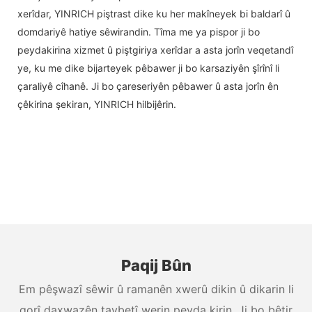
xerîdar, YINRICH piştrast dike ku her makîneyek bi baldarî û
domdariyê hatiye sêwirandin. Tîma me ya pispor ji bo
peydakirina xizmet û piştgiriya xerîdar a asta jorîn veqetandî
ye, ku me dike bijarteyek pêbawer ji bo karsaziyên şîrînî li
çaraliyê cîhanê. Ji bo çareseriyên pêbawer û asta jorîn ên
çêkirina şekiran, YINRICH hilbijêrin.
Paqij Bûn
Em pêşwazî sêwir û ramanên xwerû dikin û dikarin li
gorî daxwazên taybetî werin peyda kirin. Ji bo bêtir