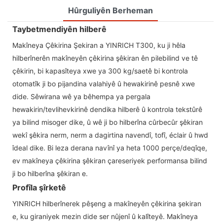
Hûrguliyên Berheman
Taybetmendiyên hilberê
Makîneya Çêkirina Şekiran a YINRICH T300, ku ji hêla
hilberînerên makîneyên çêkirina şêkiran ên pilebilind ve tê
çêkirin, bi kapasîteya xwe ya 300 kg/saetê bi kontrola
otomatîk ji bo pijandina valahiyê û hewakirinê pesnê xwe
dide. Sêwirana wê ya bêhempa ya pergala
hewakirin/tevlihevkirinê dendika hilberê û kontrola tekstûrê
ya bilind misoger dike, û wê ji bo hilberîna cûrbecûr şêkiran
wekî şêkira nerm, nerm a dagirtina navendî, tofî, éclair û hwd
îdeal dike. Bi leza derana navînî ya heta 1000 perçe/deqîqe,
ev makîneya çêkirina şêkiran çareseriyek performansa bilind
ji bo hilberîna şêkiran e.
Profîla şîrketê
YINRICH hilberînerek pêşeng a makîneyên çêkirina şekiran
e, ku giraniyek mezin dide ser nûjenî û kalîteyê. Makîneya