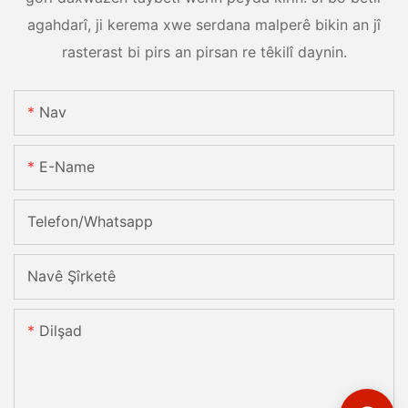
agahdarî, ji kerema xwe serdana malperê bikin an jî
rasterast bi pirs an pirsan re têkilî daynin.
Nav
E-Name
Telefon/whatsapp
Navê Şîrketê
Dilşad