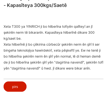
- Kapasîteya 300kgs/saetê
Xeta T300 ya YINRICH ji bo hilberîna tofiyên qalîteyî an jî
şekirên nerm tê bikaranîn. Kapasîteya hilberînê dikare 300
kg/saet be.
Xeta hilberînê ji bo çêkirina cûrbecûr şekirên nerm ên şîrî li ser
bingeha teknolojiya hawirdekirî, xeta pêşkeftî ye. Ew ne tenê ji
bo hilberîna şekirên nerm ên şîrî yên normal, lê di heman demê
de ji bo hilberîna şekirên şîrî yên "dagirtina navendî", şekirên tofî
yên "dagirtina navendî" û hwd. jî dikare were bikar anîn.
pirs