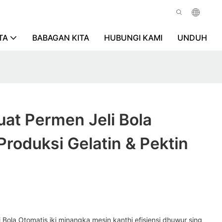
TA
BABAGAN KITA
HUBUNGI KAMI
UNDUH
at Permen Jeli Bola
Produksi Gelatin & Pektin
n
Bola Otomatis iki minangka mesin kanthi efisiensi dhuwur sing