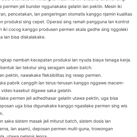
 permen jeli bunder nggunakake gelatin lan pektin. Mesin iki
n, pencetakan, lan pengeringan otomatis kanggo njamin kualitas
an produksi sing cepet. Operasi sing ramah pangguna lan kontrol
n iki cocog kanggo produsen permen skala gedhe sing nggoleki
a lan bisa diskalakake.
lengkap nambah kecepatan produksi lan nyuda biaya tenaga kerja.
n bentuk lan tekstur sing seragam saben batch.
lan pektin, nawakake fleksibilitas ing resep permen.
ngka pabrik canggih lan terus-terusan kanggo nggawe macem-
g video kasebut digawe saka gelatin.
silake permen jeli adhedhasar gelatin utawa pektin, uga bisa
 Deposan uga bisa digunakake kanggo ngasilake permen sing wis
n.
un saka sistem masak jeli miturut batch, sistem dosis lan
rna, lan asam), deposan permen multi-guna, trowongan
la, utawa pelapis lenga.