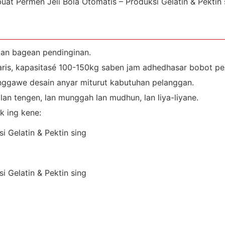
lan bagean pendinginan.
baris, kapasitasé 100-150kg saben jam adhedhasar bobot pe
 nggawe desain anyar miturut kabutuhan pelanggan.
lan tengen, lan munggah lan mudhun, lan liya-liyane.
k ing kene: