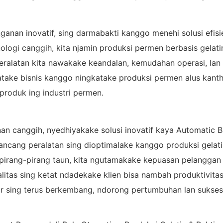
nganan inovatif, sing darmabakti kanggo menehi solusi efis
nologi canggih, kita njamin produksi permen berbasis gelatin
alatan kita nawakake keandalan, kemudahan operasi, lan e
uatake bisnis kanggo ningkatake produksi permen alus kanth
produk ing industri permen.
an canggih, nyedhiyakake solusi inovatif kaya Automatic B
grancang peralatan sing dioptimalake kanggo produksi gelati
 pirang-pirang taun, kita ngutamakake kepuasan pelanggan l
litas sing ketat ndadekake klien bisa nambah produktivitas
ar sing terus berkembang, ndorong pertumbuhan lan sukse