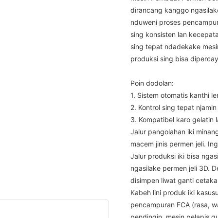
dirancang kanggo ngasilake
nduweni proses pencampura
sing konsisten lan kecepat
sing tepat ndadekake mesi
produksi sing bisa dipercay
Poin dodolan:
1. Sistem otomatis kanthi 
2. Kontrol sing tepat njami
3. Kompatibel karo gelatin 
Jalur pangolahan iki mina
macem jinis permen jeli. In
Jalur produksi iki bisa nga
ngasilake permen jeli 3D.
disimpen liwat ganti cetaka
Kabeh lini produk iki kasus
pencampuran FCA (rasa, wa
pendingin, mesin pelapis gu