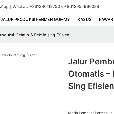
WhatsApp｜Wechat: +8613801127507, +8613955966088
JALUR PRODUKSI PERMEN GUMMY
KASUS
PAWAR
oduksi Gelatin & Pektin sing Efisien
Jalur Pembu
Otomatis – 
Sing Efisie
Mesin Pembuat Permen Jeli 