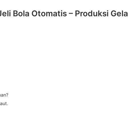
man?
aut.