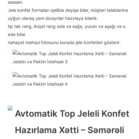
əsasən.
Jele konfet formaları qəliblə dəyişə bilər, müştəri tələblərinə
uyğun olaraq yeni dizaynlar hazırlaya bilərik.
tip tək rəng, ikiqat rəng sola və sağa, yuxarı və aşağı və s.
edə bilər.
nəhayət məhsul fotosunu burada jele konfetləri göstərir: