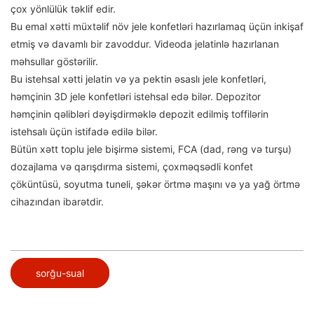
çox yönlülük təklif edir.
Bu emal xətti müxtəlif növ jele konfetləri hazırlamaq üçün inkişaf
etmiş və davamlı bir zavoddur. Videoda jelatinlə hazırlanan
məhsullar göstərilir.
Bu istehsal xətti jelatin və ya pektin əsaslı jele konfetləri,
həmçinin 3D jele konfetləri istehsal edə bilər. Depozitor
həmçinin qəlibləri dəyişdirməklə depozit edilmiş toffilərin
istehsalı üçün istifadə edilə bilər.
Bütün xətt toplu jele bişirmə sistemi, FCA (dad, rəng və turşu)
dozajlama və qarışdırma sistemi, çoxməqsədli konfet
çöküntüsü, soyutma tuneli, şəkər örtmə maşını və ya yağ örtmə
cihazından ibarətdir.
sorğu-sual