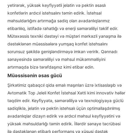
yetirərək, yüksək keyfiyyətli jelatin və pektin əsaslı
konfetlərin ardıcıl istehsalını təmin edirik. İstehsal
məhsuldarlığını artırmağa sadiq olan avadanlıqlarımız
etibarlılıq, istifadə rahatlığı və enerji səmərəliliyi təklif edir.
Mütəxəssis texniki dəstəyi və müştəri mərkəzli yanaşma ilə
dəstəklənən müəssisələrə yumşaq konfet istehsalını
sorunsuz şəkildə genişləndirməyə imkan veririk. Qənnadı
sənayesində səmərəliliyi və məhsul mükəmməlliyini
artırmaqda bizə tərəfdaşınız kimi etibar edin.
Müəssisənin əsas gücü
Şirkətimiz qabaqcıl qida emalı maşınları üzrə ixtisaslaşıb və
Avtomatik Top Jeleli Konfet İstehsal Xətti kimi innovativ həllər
təqdim edir. Keyfiyyətə, səmərəliliyə və texnologiyaya güclü
sadiqliklə, jelatin və pektin istehsalı üçün optimallaşdırılmış
avadanlıqlar dizayn edirik və ardıcıl məhsul keyfiyyətini və
yüksək məhsuldarlığı təmin edirik. İllərdir sənaye təcrübəsi
ilə dəstəklənən etibarlı performans və xüsusi dəstək