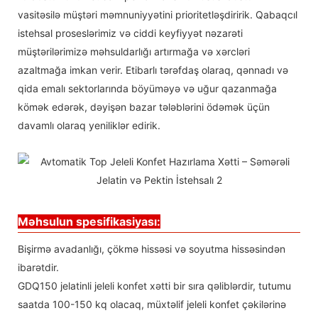
vasitəsilə müştəri məmnuniyyətini prioritetləşdiririk. Qabaqcıl
istehsal proseslərimiz və ciddi keyfiyyət nəzarəti
müştərilərimizə məhsuldarlığı artırmağa və xərcləri
azaltmağa imkan verir. Etibarlı tərəfdaş olaraq, qənnadı və
qida emalı sektorlarında böyüməyə və uğur qazanmağa
kömək edərək, dəyişən bazar tələblərini ödəmək üçün
davamlı olaraq yeniliklər edirik.
Məhsulun spesifikasiyası:
Bişirmə avadanlığı, çökmə hissəsi və soyutma hissəsindən
ibarətdir.
GDQ150 jelatinli jeleli konfet xətti bir sıra qəliblərdir, tutumu
saatda 100-150 kq olacaq, müxtəlif jeleli konfet çəkilərinə