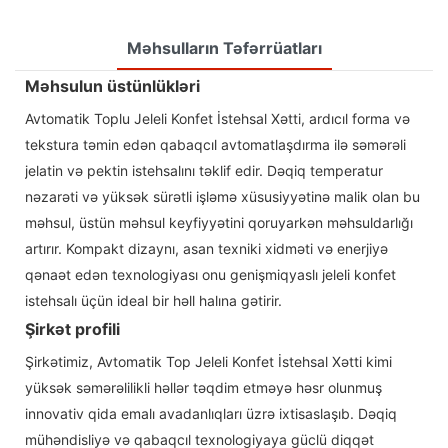
Məhsulların Təfərrüatları
Məhsulun üstünlükləri
Avtomatik Toplu Jeleli Konfet İstehsal Xətti, ardıcıl forma və
tekstura təmin edən qabaqcıl avtomatlaşdırma ilə səmərəli
jelatin və pektin istehsalını təklif edir. Dəqiq temperatur
nəzarəti və yüksək sürətli işləmə xüsusiyyətinə malik olan bu
məhsul, üstün məhsul keyfiyyətini qoruyarkən məhsuldarlığı
artırır. Kompakt dizaynı, asan texniki xidməti və enerjiyə
qənaət edən texnologiyası onu genişmiqyaslı jeleli konfet
istehsalı üçün ideal bir həll halına gətirir.
Şirkət profili
Şirkətimiz, Avtomatik Top Jeleli Konfet İstehsal Xətti kimi
yüksək səmərəlilikli həllər təqdim etməyə həsr olunmuş
innovativ qida emalı avadanlıqları üzrə ixtisaslaşıb. Dəqiq
mühəndisliyə və qabaqcıl texnologiyaya güclü diqqət