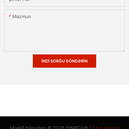
Məzmun
İNDI SORĞU GÖNDƏRIN
Müəllif hüquqları © 2026 YINRICH® |
Sayt xəritəsi