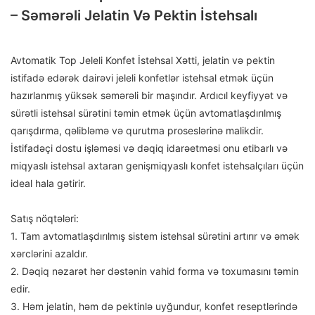
– Səmərəli Jelatin Və Pektin İstehsalı
Avtomatik Top Jeleli Konfet İstehsal Xətti, jelatin və pektin
istifadə edərək dairəvi jeleli konfetlər istehsal etmək üçün
hazırlanmış yüksək səmərəli bir maşındır. Ardıcıl keyfiyyət və
sürətli istehsal sürətini təmin etmək üçün avtomatlaşdırılmış
qarışdırma, qəlibləmə və qurutma proseslərinə malikdir.
İstifadəçi dostu işləməsi və dəqiq idarəetməsi onu etibarlı və
miqyaslı istehsal axtaran genişmiqyaslı konfet istehsalçıları üçün
ideal hala gətirir.
Satış nöqtələri:
1. Tam avtomatlaşdırılmış sistem istehsal sürətini artırır və əmək
xərclərini azaldır.
2. Dəqiq nəzarət hər dəstənin vahid forma və toxumasını təmin
edir.
3. Həm jelatin, həm də pektinlə uyğundur, konfet reseptlərində