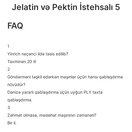
FAQ
1
Yinrich neçənci ildə təsis edilib?
Təxminən 20 il!
2
Göndərməni təşkil edərkən maşınlar üçün hansı qablaşdırma
növüdür?
Dənizə yararlı qablaşdırma üçün uyğun PLY taxta
qablaşdırma.
3
Zəhmət olmasa, məsləhət maşınının zəmanəti?
Bir il.