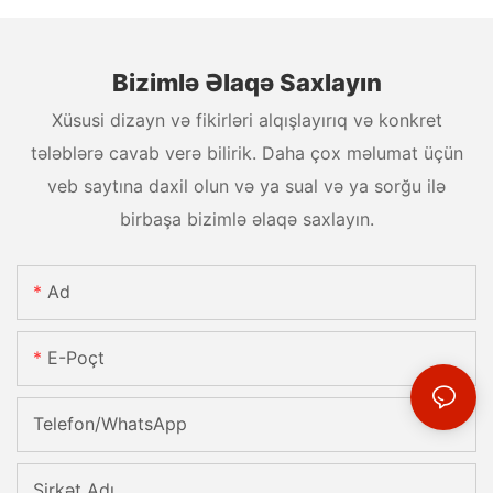
Bizimlə Əlaqə Saxlayın
Xüsusi dizayn və fikirləri alqışlayırıq və konkret
tələblərə cavab verə bilirik. Daha çox məlumat üçün
veb saytına daxil olun və ya sual və ya sorğu ilə
birbaşa bizimlə əlaqə saxlayın.
Ad
E-Poçt
Telefon/whatsApp
Şirkət Adı