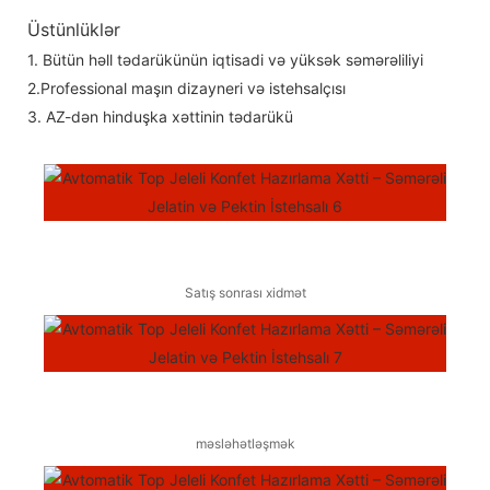
Üstünlüklər
1. Bütün həll tədarükünün iqtisadi və yüksək səmərəliliyi
2.Professional maşın dizayneri və istehsalçısı
3. AZ-dən hinduşka xəttinin tədarükü
Satış sonrası xidmət
məsləhətləşmək