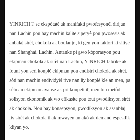
YINRICH® se ekspòtatè ak manifakti pwofesyonèl dirijan
nan Lachin pou bay machin kalite siperyè pou pwosesis ak
anbalaj sirèt, chokola ak boulanjri, ki gen yon faktori ki sitiye
nan Shanghai, Lachin. Antanke pi gwo kòporasyon pou
ekipman chokola ak sirèt nan Lachin, YINRICH fabrike ak
founi yon seri konplè ekipman pou endistri chokola ak sirèt,
sòti nan machin endividyèl rive nan liy konplè kle an men, pa
sèlman ekipman avanse ak pri konpetitif, men tou metòd
solisyon ekonomik ak wo efikasite pou tout pwodiksyon sirèt
ak chokola. Nou bay konsepsyon, pwodiksyon ak asanblaj
liy sirèt ak chokola ti ak mwayen an akò ak demand espesifik
kliyan yo.