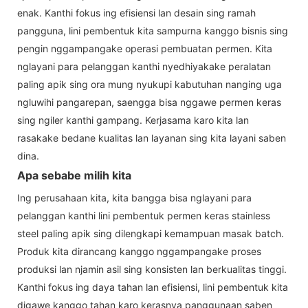
enak. Kanthi fokus ing efisiensi lan desain sing ramah
pangguna, lini pembentuk kita sampurna kanggo bisnis sing
pengin nggampangake operasi pembuatan permen. Kita
nglayani para pelanggan kanthi nyedhiyakake peralatan
paling apik sing ora mung nyukupi kabutuhan nanging uga
ngluwihi pangarepan, saengga bisa nggawe permen keras
sing ngiler kanthi gampang. Kerjasama karo kita lan
rasakake bedane kualitas lan layanan sing kita layani saben
dina.
Apa sebabe milih kita
Ing perusahaan kita, kita bangga bisa nglayani para
pelanggan kanthi lini pembentuk permen keras stainless
steel paling apik sing dilengkapi kemampuan masak batch.
Produk kita dirancang kanggo nggampangake proses
produksi lan njamin asil sing konsisten lan berkualitas tinggi.
Kanthi fokus ing daya tahan lan efisiensi, lini pembentuk kita
digawe kanggo tahan karo kerasnya panggunaan saben