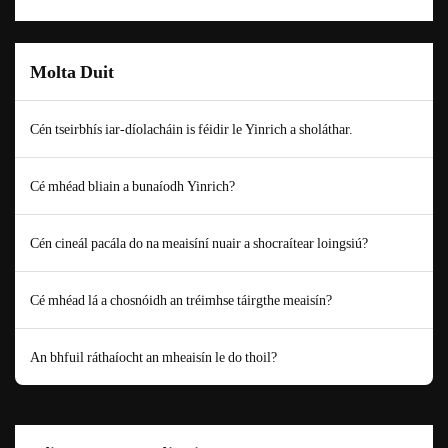
Molta Duit
Cén tseirbhís iar-díolacháin is féidir le Yinrich a sholáthar.
Cé mhéad bliain a bunaíodh Yinrich?
Cén cineál pacála do na meaisíní nuair a shocraítear loingsiú?
Cé mhéad lá a chosnóidh an tréimhse táirgthe meaisín?
An bhfuil ráthaíocht an mheaisín le do thoil?