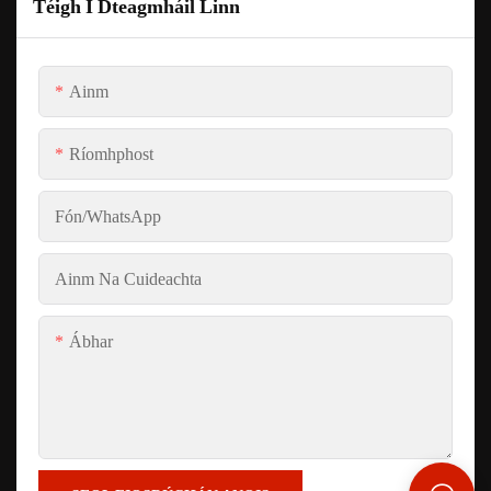
Téigh I Dteagmháil Linn
Ainm
Ríomhphost
Fón/whatsApp
Ainm Na Cuideachta
Ábhar