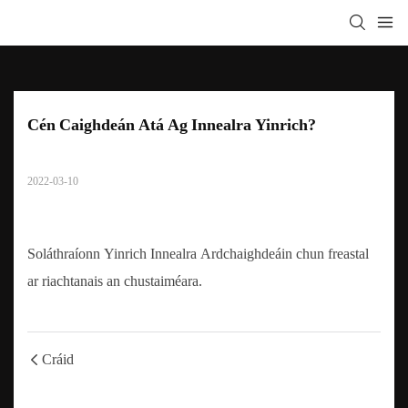
Cén Caighdeán Atá Ag Innealra Yinrich?
2022-03-10
Soláthraíonn Yinrich Innealra Ardchaighdeáin chun freastal
ar riachtanais an chustaiméara.
Cráid