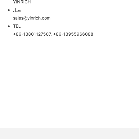
YINRICH
ایمیل
sales@yinrich.com
TEL
+86-13801127507, +86-13955966088