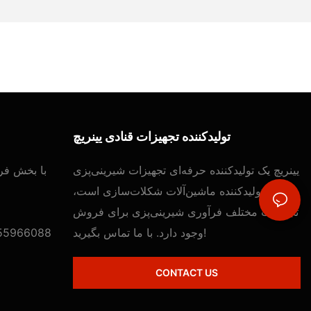
تولیدکننده تجهیزات قنادی یینریچ
یینریچ یک تولیدکننده حرفه‌ای تجهیزات شیرینی‌پزی
با بخش فر
و تولیدکننده ماشین‌آلات شکلات‌سازی است،
تجهیزات مختلف فرآوری شیرینی‌پزی برای فروش
وجود دارد. با ما تماس بگیرید!
55966088
CONTACT US