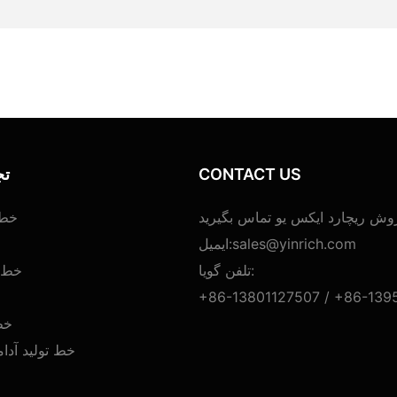
CONTACT US
تج
وش ریچارد ایکس یو تماس بگیرید
خط 
sales@yinrich.com
ایمیل:
خ
تلفن گویا:
خط ت
+86-13801127507 /
+86-139
خط
خط تولید آدا