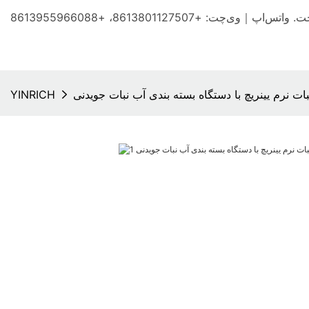
 +8613801127507، +8613955966088
ات نرم یینریچ با دستگاه بسته بندی آب نبات جویدنی
YINRICH