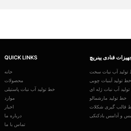
هیزات قنادی یینریچ
QUICK LINKS
تولید آب نبات سخت
خانه
ط تولید آبنبات چوبی
محصولات
ولید آب نبات ژله ای
خط تولید آب نبات پاستیلی
خط تولید مارشمالو
موارد
 قالب گیری شکلات
اخبار
مس و آدامس بادکنکی
درباره ما
تماس با ما