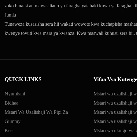
zako binafsi au mawasiliano ya faragha yatabaki kuwa ya faragha kil
Jumla
Tunaweza kusasisha sera hii wakati wowote kwa kuchapisha mashart
kwenye tovuti kwa mara ya kwanza. Kwa maswali kuhusu sera hii, ta
QUICK LINKS
Vifaa Vya Kutenge
Nyumbani
Mstari wa uzalishaji 
Bidhaa
Mstari wa uzalishaji 
Mstari Wa Uzalishaji Wa Pipi Za
Mstari wa uzalishaji wa
Gummy
Mstari wa uzalishaji
Kesi
Mstari wa ukingo wa c