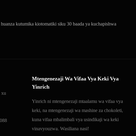
a huanza kutumika kiotomatiki siku 30 baada ya kuchapishwa
Mtengenezaji Wa Vifaa Vya Keki Vya
Yinrich
 xu
Yinrich ni mtengenezaji mtaalamu wa vifaa vya
keki, na mtengenezaji wa mashine za chokoleti,
kuna vifaa mbalimbali vya usindikaji wa keki
088
vinavyouzwa. Wasiliana nasi!