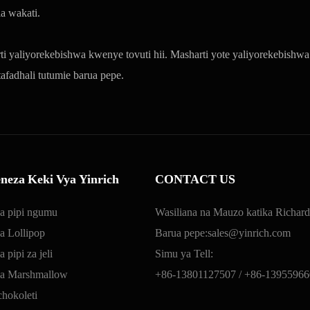
a wakati.
i yaliyorekebishwa kwenye tovuti hii. Masharti yote yaliyorekebishw
fadhali tutumie barua pepe.
neza Keki Vya Yinrich
CONTACT US
wa pipi ngumu
Wasiliana na Mauzo katika Richard
wa Lollipop
Barua pepe:
sales@yinrich.com
 pipi za jeli
Simu ya Tell:
 wa Marshmallow
+86-13801127507 /
+86-13955966
hokoleti