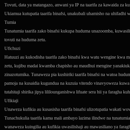
Tovuti, data ya matangazo, anwani ya IP na taarifa za kawaida za
Ukiamua kutupatia taarifa binafsi, unakubali uhamisho na uhifadhi w
Tumia
Tunatumia taarifa zako binafsi kukupa huduma unazoomba, kuwasili
tovuti na huduma zetu.
Ufichuzi
Hatuuzi au kukodisha taarifa zako binafsi kwa watu wengine kwa madh
zetu, kujibu madai kwamba chapisho au maudhui mengine yanakiuka h
zinazotumika. Tunaweza pia kushiriki taarifa binafsi na watoa hud
pamoja na kusaidia kugundua na kuzuia vitendo vinavyoweza kuwa ha
tutahitaji shirika jipya lililounganishwa lifuate sera hii ya faragha ku
Ufikiaji
Unaweza kufikia au kusasisha taarifa binafsi ulizotupatia wakati 
Tunachukulia taarifa kama mali ambayo lazima ilindwe na tunatumia z
wanaweza kuingilia au kufikia uwasilishaji au mawasiliano ya farag