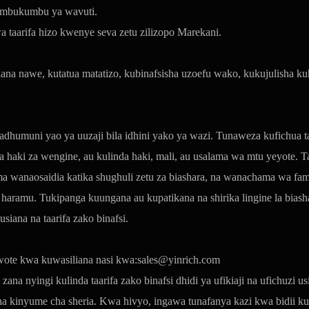
 kumbukumbu ya wavuti.
a taarifa hizo kwenye seva zetu zilizopo Marekani.
ana nawe, kutatua matatizo, kubinafsisha uzoefu wako, kukujulisha ku
umuni yao ya uuzaji bila idhini yako ya wazi. Tunaweza kufichua taarif
aki za wengine, au kulinda haki, mali, au usalama wa mtu yeyote. Ta
uma wanaosaidia katika shughuli zetu za biashara, na wanachama wa f
ramu. Tukipanga kuungana au kupatikana na shirika lingine la biashar
husiana na taarifa zako binafsi.
wowote kwa kuwasiliana nasi kwa:sales@yinrich.com
ana nyingi kulinda taarifa zako binafsi dhidi ya ufikiaji na ufichuzi
ha kinyume cha sheria. Kwa hivyo, ingawa tunafanya kazi kwa bidii kul