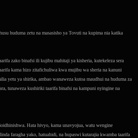
husu huduma zetu na masasisho ya Tovuti na kupima nia katika
a zako binafsi ili kujibu mahitaji ya kisheria, kutekeleza sera
arifa kama hizo zitafichuliwa kwa mujibu wa sheria na kanuni
amilia yetu ya shirika, ambao wanaweza kutoa maudhui na huduma za
a, tunaweza kushiriki taarifa binafsi na kampuni nyingine na
 usioidhinishwa. Hata hivyo, kama unavyojua, watu wengine
inda faragha yako, hatuahidi, na hupaswi kutarajia kwamba taarifa