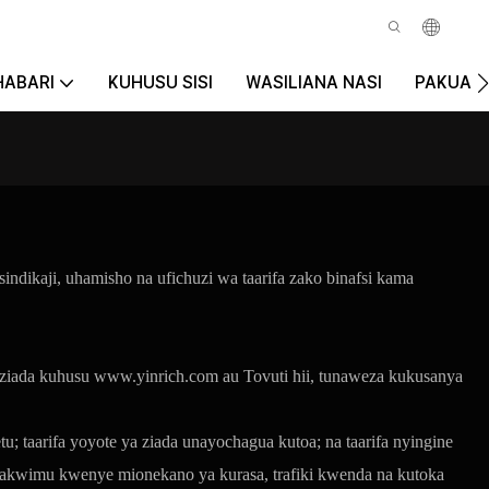
HABARI
KUHUSU SISI
WASILIANA NASI
PAKUA
sindikaji, uhamisho na ufichuzi wa taarifa zako binafsi kama
a ziada kuhusu
www.yinrich.com
au Tovuti hii, tunaweza kukusanya
; taarifa yoyote ya ziada unayochagua kutoa; na taarifa nyingine
takwimu kwenye mionekano ya kurasa, trafiki kwenda na kutoka