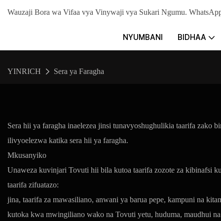
Wauzaji Bora wa Vifaa vya Vinywaji vya Sukari Ngumu. Whats
NYUMBANI
BIDHAA
YINRICH
Sera ya Faragha
Sera hii ya faragha inaelezea jinsi tunavyoshughulikia taarifa zako
ilivyoelezwa katika sera hii ya faragha.
Mkusanyiko
Unaweza kuvinjari Tovuti hii bila kutoa taarifa zozote za kibinafsi 
taarifa zifuatazo:
jina, taarifa za mawasiliano, anwani ya barua pepe, kampuni na kit
kutoka kwa mwingiliano wako na Tovuti yetu, huduma, maudhui na 