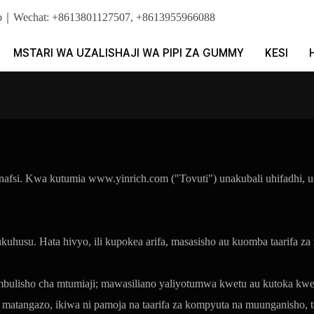
App｜Wechat: +8613801127507, +8613955966088
MSTARI WA UZALISHAJI WA PIPI ZA GUMMY
KESI
 binafsi. Kwa kutumia www.yinrich.com ("Tovuti") unakubali uhifadhi, u
kukuhusu. Hata hivyo, ili kupokea arifa, masasisho au kuomba taarifa z
ambulisho cha mtumiaji; mawasiliano yaliyotumwa kwetu au kutoka kwetu
matangazo, ikiwa ni pamoja na taarifa za kompyuta na muunganisho, 