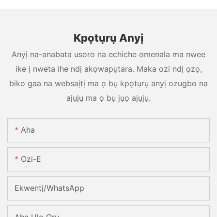
Kpọtụrụ Anyị
Anyị na-anabata usoro na echiche omenala ma nwee
ike ị nweta ihe ndị akọwapụtara. Maka ozi ndị ọzọ,
biko gaa na websaịtị ma ọ bụ kpọtụrụ anyị ozugbo na
ajụjụ ma ọ bụ jụọ ajụjụ.
Aha
Ozi-E
Ekwentị/WhatsApp