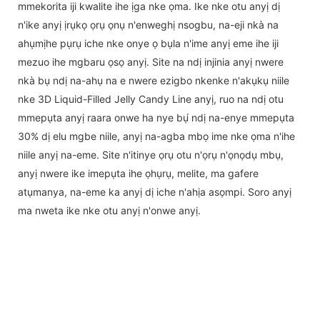
mmekorita iji kwalite ihe ịga nke ọma. Ike nke otu anyị dị
n'ike anyị ịrụkọ ọrụ ọnụ n'enweghị nsogbu, na-eji nkà na
ahụmịhe pụrụ iche nke onye ọ bụla n'ime anyị eme ihe iji
mezuo ihe mgbaru ọsọ anyị. Site na ndị injinia anyị nwere
nkà bụ ndị na-ahụ na e nwere ezigbo nkenke n'akụkụ niile
nke 3D Liquid-Filled Jelly Candy Line anyị, ruo na ndị otu
mmepụta anyị raara onwe ha nye bụ́ ndị na-enye mmepụta
30% dị elu mgbe niile, anyị na-agba mbọ ime nke ọma n'ihe
niile anyị na-eme. Site n'itinye ọrụ otu n'ọrụ n'ọnọdụ mbụ,
anyị nwere ike imepụta ihe ọhụrụ, melite, ma gafere
atụmanya, na-eme ka anyị dị iche n'ahịa asọmpi. Soro anyị
ma nweta ike nke otu anyị n'onwe anyị.