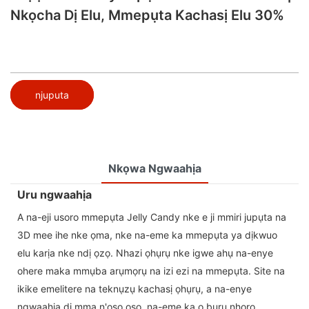
Nkọcha Dị Elu, Mmepụta Kachasị Elu 30%
njuputa
Nkọwa Ngwaahịa
Uru ngwaahịa
A na-eji usoro mmepụta Jelly Candy nke e ji mmiri jupụta na
3D mee ihe nke ọma, nke na-eme ka mmepụta ya dịkwuo
elu karịa nke ndị ọzọ. Nhazi ọhụrụ nke igwe ahụ na-enye
ohere maka mmụba arụmọrụ na izi ezi na mmepụta. Site na
ikike emelitere na teknụzụ kachasị ọhụrụ, a na-enye
ngwaahịa dị mma n'ọsọ ọsọ, na-eme ka ọ bụrụ nhọrọ